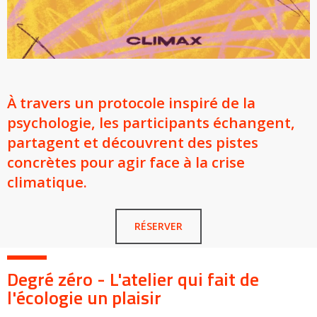
Groupes adultes
Groupes périscolaires
Groupes champ social
Visiteurs en situation de handicap
Professionnels du tourisme & CSE
FR
EN
À travers un protocole inspiré de la
psychologie, les participants échangent,
partagent et découvrent des pistes
concrètes pour agir face à la crise
climatique.
RÉSERVER
Degré zéro - L'atelier qui fait de
l'écologie un plaisir