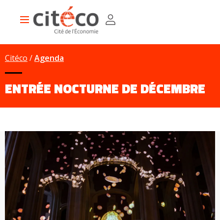
Aller
Panneau de gestion des cookies
au
Main
contenu
navigation
principal
Citéco
Agenda
ENTRÉE NOCTURNE DE DÉCEMBRE