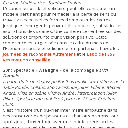
Coutrot.
Modératrice :
Sandrine Foulon
.
L'économie sociale et solidaire peut-elle constituer un
modèle pertinent pour remédier à la perte de sens du
travail ? Les nouvelles formes d'emploi et les cadres
juridiques émergents peuvent-ils, en partie, satisfaire les
aspirations des salariés. Une conférence centrée sur des
solutions et emprunte d’une vision positive. Cette
conférence est organisée dans le cadre du mois de
l’Economie sociale et solidaire et en partenariat avec les
Journées de l’Economie Autrement
et le
Labo de l'ESS
.
Réservation conseillée
20h : Spectacle « À la ligne » de la compagnie
D’ici
Demain
.
À partir du texte de Joseph Ponthus publié aux éditions de la
Table Ronde. Collaboration artistique Julien Pillet et Michel
André. Mise en scène Michel André . Interprétation Julien
Pillet . Spectacle tous publics à partir de 15 ans. Création
2024.
C’est l’histoire d’un ouvrier intérimaire embauché dans
des conserveries de poissons et abattoirs bretons. Jour
après jour, il inventorie avec une infinie précision les
gestes du travail à la ligne, le bruit, la fatigue, les rêves