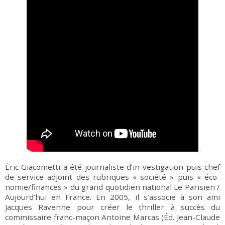
Éric Giacometti a été journaliste d’in-vestigation puis chef
de service adjoint des rubriques « société » puis « éco-
nomie/finances » du grand quotidien national Le Parisien /
Aujourd’hui en France. En 2005, il s’associe à son ami
Jacques Ravenne pour créer le thriller à succès du
commissaire franc-maçon Antoine Marcas (Éd. Jean-Claude