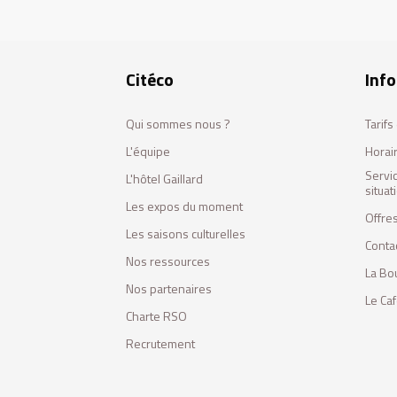
Citéco
Info
Qui sommes nous ?
Tarif
L'équipe
Horai
Servi
L'hôtel Gaillard
situa
Les expos du moment
Offres
Les saisons culturelles
Conta
Nos ressources
La Bo
Nos partenaires
Le Ca
Charte RSO
Recrutement