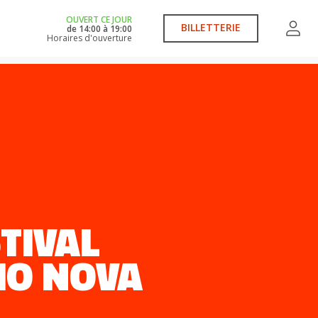
OUVERT CE JOUR
BILLETTERIE
de
14:00
à
19:00
Horaires d'ouverture
TIVAL
IO NOVA