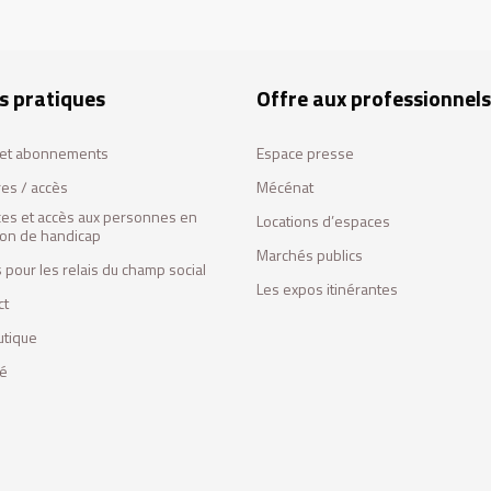
s pratiques
Offre aux professionnels
s et abonnements
Espace presse
res / accès
Mécénat
ces et accès aux personnes en
Locations d’espaces
tion de handicap
Marchés publics
 pour les relais du champ social
Les expos itinérantes
ct
utique
fé