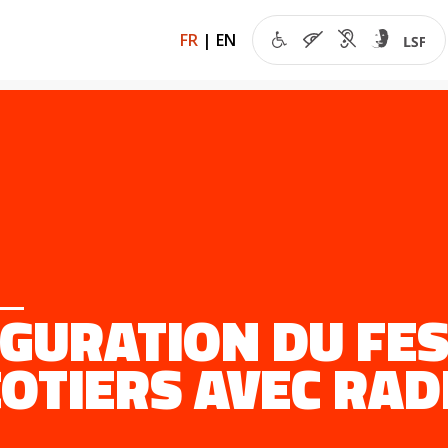
FR
|
EN
GURATION DU FES
OTIERS AVEC RAD