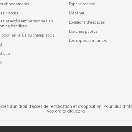
s et abonnements
Espace presse
res / accès
Mécénat
ces et accès aux personnes en
Locations d’espaces
tion de handicap
Marchés publics
 pour les relais du champ social
Les expos itinérantes
ct
utique
fé
iez d’un droit d’accès de rectification et d’opposition. Pour plus d’in
vos droits
cliquez ici