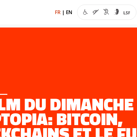
FR
|
EN
ILM DU DIMANCHE 
TOPIA: BITCOIN,
KCHAINS ET LE F