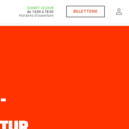
OUVERT CE JOUR
BILLETTERIE
de
14:00
à
18:00
Horaires d'ouverture
-
UTUR