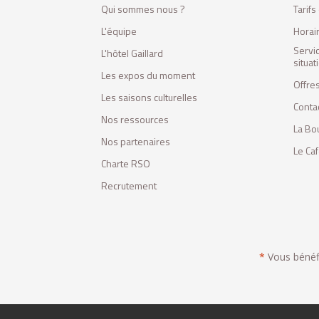
Qui sommes nous ?
Tarif
L'équipe
Horai
Servi
L'hôtel Gaillard
situa
Les expos du moment
Offres
Les saisons culturelles
Conta
Nos ressources
La Bo
Nos partenaires
Le Ca
Charte RSO
Recrutement
*
Vous bénéfic