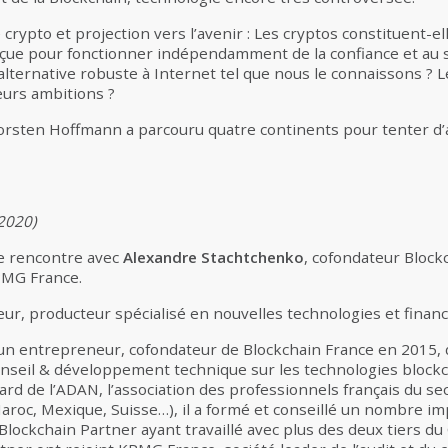
rypto et projection vers l’avenir : Les cryptos constituent-el
nçue pour fonctionner indépendamment de la confiance et au s
 alternative robuste à Internet tel que nous le connaissons ? 
leurs ambitions ?
Torsten Hoffmann a parcouru quatre continents pour tenter d
2020)
ne rencontre avec
Alexandre Stachtchenko
, cofondateur Block
PMG France.
eur, producteur spécialisé en nouvelles technologies et financ
un entrepreneur, cofondateur de Blockchain France en 2015,
onseil & développement technique sur les technologies blockch
d de l’ADAN, l’association des professionnels français du sec
aroc, Mexique, Suisse…), il a formé et conseillé un nombre i
, Blockchain Partner ayant travaillé avec plus des deux tiers d