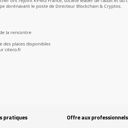
ner ont rejoint KPMG France, société leader de l’audit et du co
e dorénavant le poste de Directeur Blockchain & Cryptos.
 de la rencontre
te des places disponibles
r citeco.fr
s pratiques
Offre aux professionnels