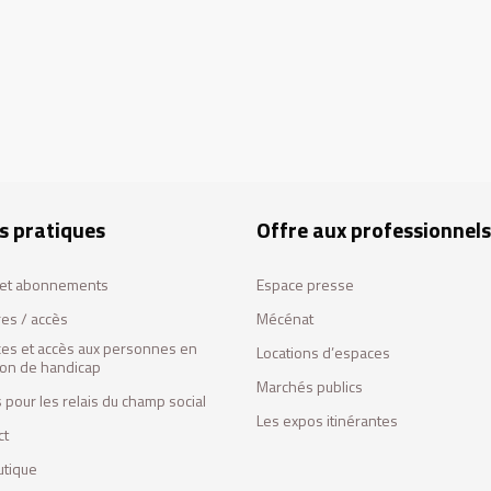
s pratiques
Offre aux professionnels
s et abonnements
Espace presse
res / accès
Mécénat
ces et accès aux personnes en
Locations d’espaces
tion de handicap
Marchés publics
 pour les relais du champ social
Les expos itinérantes
ct
utique