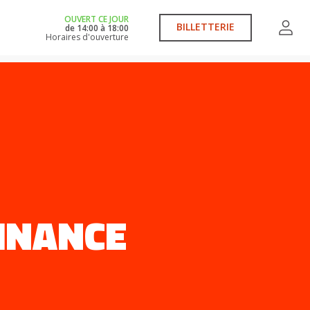
OUVERT CE JOUR
BILLETTERIE
de
14:00
à
18:00
Horaires d'ouverture
FINANCE