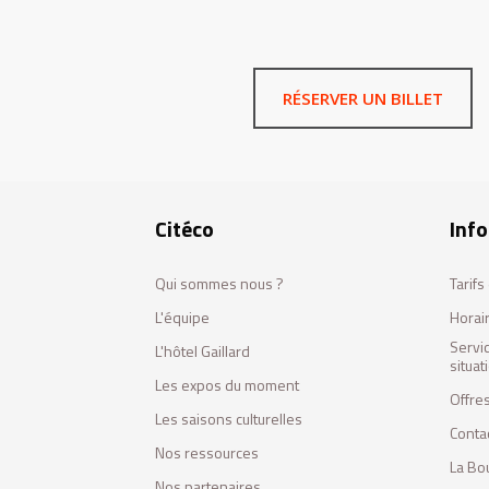
RÉSERVER UN BILLET
Citéco
Info
Qui sommes nous ?
Tarif
L'équipe
Horai
Servi
L'hôtel Gaillard
situa
Les expos du moment
Offres
Les saisons culturelles
Conta
Nos ressources
La Bo
Nos partenaires