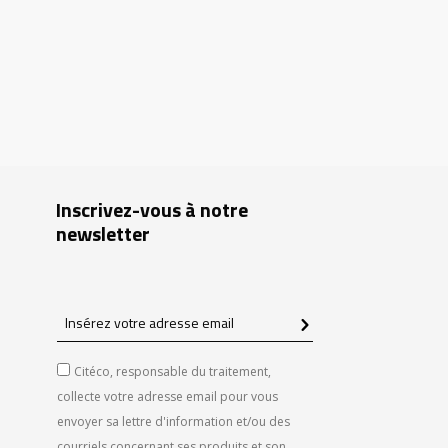
Inscrivez-vous à notre
newsletter
Insérez
votre
adresse
Citéco, responsable du traitement,
email
collecte votre adresse email pour vous
envoyer sa lettre d'information et/ou des
courriels concernant ses produits et son