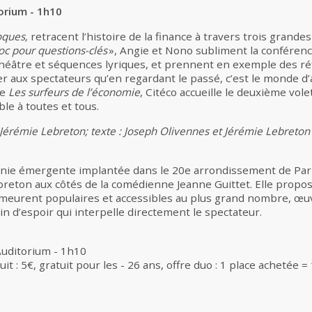
torium - 1h10
oques,
retracent l’histoire de la finance à travers trois grande
oc pour questions-clés
», Angie et Nono subliment la conféren
 théâtre et séquences lyriques, et prennent en exemple des ré
aux spectateurs qu’en regardant le passé, c’est le monde d’a
ie
Les surfeurs de l’économie
, Citéco accueille le deuxième vol
ible à toutes et tous.
Jérémie Lebreton; texte : Joseph Olivennes et Jérémie Lebreton 
ie émergente implantée dans le 20e arrondissement de Paris
reton aux côtés de la comédienne Jeanne Guittet. Elle propos
meurent populaires et accessibles au plus grand nombre, œu
lein d’espoir qui interpelle directement le spectateur.
 Auditorium - 1h10
duit : 5€, gratuit pour les - 26 ans, offre duo : 1 place achetée =