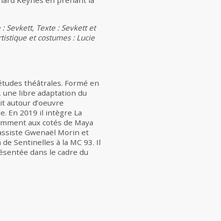
nard Keynes en prenant la
 Sevkett, Texte : Sevkett et
rtistique et costumes : Lucie
 études théâtrales. Formé en
 une libre adaptation du
it autour d’oeuvre
. En 2019 il intègre La
otamment aux cotés de Maya
 assiste Gwenaël Morin et
 de Sentinelles à la MC 93. Il
ésentée dans le cadre du