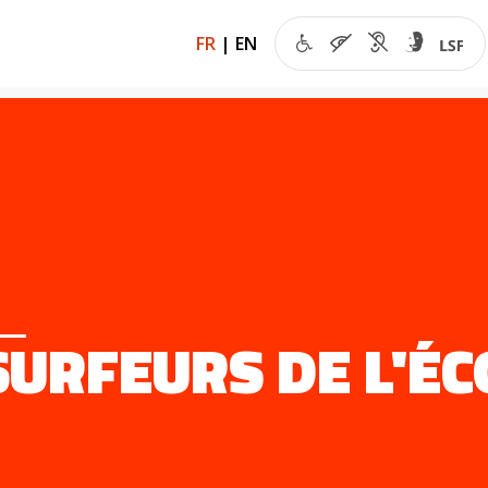
FR
|
EN
SURFEURS DE L'É