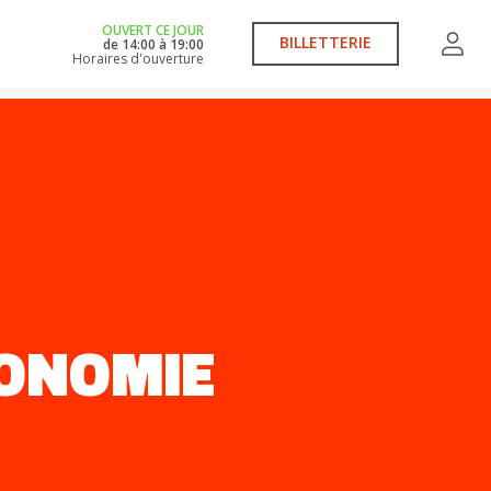
OUVERT CE JOUR
BILLETTERIE
de
14:00
à
19:00
Horaires d'ouverture
CONOMIE