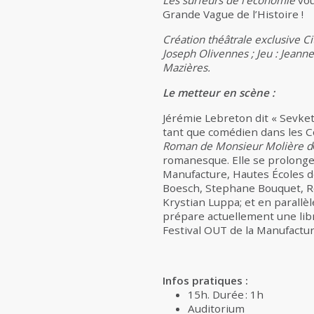
Les surfeurs de l’économie
vo
Grande Vague de l’Histoire !
Création théâtrale exclusive C
Joseph Olivennes ; Jeu : Jeanne
Mazières.
Le metteur en scène :
Jérémie Lebreton dit « Sevket
tant que comédien dans les Co
Roman de Monsieur Molière d
romanesque. Elle se prolonger
Manufacture, Hautes Écoles d
Boesch, Stephane Bouquet, Rob
Krystian Luppa; et en parallèle
prépare actuellement une lib
Festival OUT de la Manufactu
Infos pratiques :
15h. Durée : 1h
Auditorium