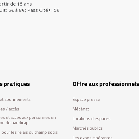
artir de 15 ans
uit : 5€ à 8€ ; Pass Cité+ : 5€
s pratiques
Offre aux professionnels
s et abonnements
Espace presse
res / accès
Mécénat
ces et accès aux personnes en
Locations d’espaces
tion de handicap
Marchés publics
 pour les relais du champ social
Les expos itinérantes