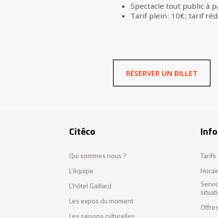
Spectacle tout public à p
Tarif plein : 10€ ; tarif réd
RÉSERVER UN BILLET
Citéco
Info
Qui sommes nous ?
Tarif
L'équipe
Horai
Servi
L'hôtel Gaillard
situa
Les expos du moment
Offres
Les saisons culturelles