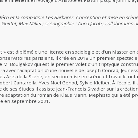
us emmènent en voyage d’Aristote et Platon jusqu’à John May
itéco et la compagnie Les Barbares. Conception et mise en scène :
 Guittet, Max Millet ; scénographie : Anna Jacob ; collaboration a
t » est diplômé d’une licence en sociologie et d’un Master en
nservatoires parisiens, il crée en 2018 un premier spectacle,
e M. Boulgakov qui est le premier volet d’un triptyque constru
a avec l’adaptation d’une nouvelle de Joseph Conrad, Jeunesse
es Arts de la Scène, en section mise en scène et travaille n
ert Cantarella, Yves Noel Genod, Sylvie Kleiber. À l’école, il
 de ses études il assiste Jean-Francois Sivadier sur la création
re adaptation du roman de Klaus Mann, Mephisto qui a été pr
re en septembre 2021.