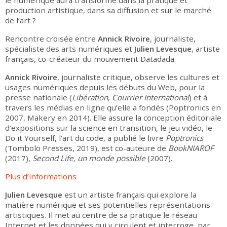
le numérique aura transformé dans la pratique et
production artistique, dans sa diffusion et sur le marché
de l’art ?
Rencontre croisée entre
Annick Rivoire
, journaliste,
spécialiste des arts numériques et
Julien Levesque
, artiste
français, co-créateur du mouvement Datadada.
Annick Rivoire
, journaliste critique, observe les cultures et
usages numériques depuis les débuts du Web, pour la
presse nationale (
Libération
,
Courrier International
) et à
travers les médias en ligne qu’elle a fondés (Poptronics en
2007, Makery en 2014). Elle assure la conception éditoriale
d’expositions sur la science en transition, le jeu vidéo, le
Do it Yourself, l’art du code, a publié le livre
Poptronics
(Tombolo Presses, 2019), est co-auteure de
BookNIAROF
(2017),
Second Life, un monde possible
(2007).
Plus d’informations
Julien Levesque
est un artiste français qui explore la
matière numérique et ses potentielles représentations
artistiques. Il met au centre de sa pratique le réseau
Internet et les données qui y circulent et interroge, par