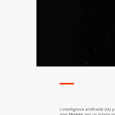
L’intelligence artificielle (
alias
Skygge
, est un artiste m