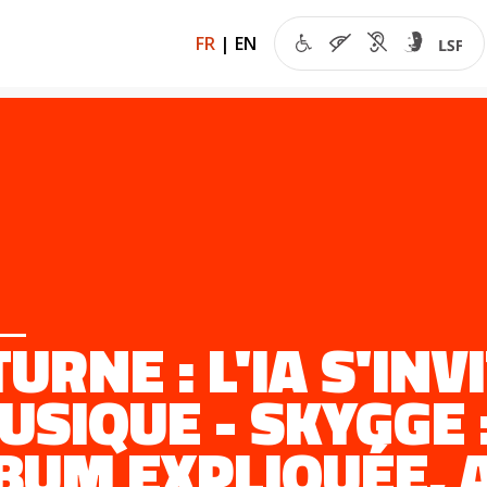
FR
|
EN
URNE : L'IA S'INV
USIQUE - SKYGGE 
BUM EXPLIQUÉE, 