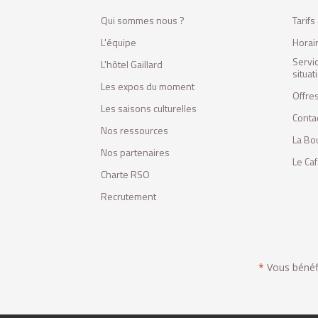
Qui sommes nous ?
Tarif
L'équipe
Horai
Servi
L'hôtel Gaillard
situa
Les expos du moment
Offres
Les saisons culturelles
Conta
Nos ressources
La Bo
Nos partenaires
Le Ca
Charte RSO
Recrutement
*
Vous bénéfic