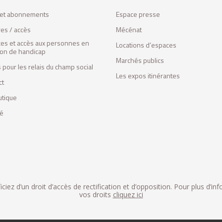
s et abonnements
Espace presse
res / accès
Mécénat
ces et accès aux personnes en
Locations d’espaces
tion de handicap
Marchés publics
 pour les relais du champ social
Les expos itinérantes
ct
utique
fé
iez d’un droit d’accès de rectification et d’opposition. Pour plus d’in
vos droits
cliquez ici