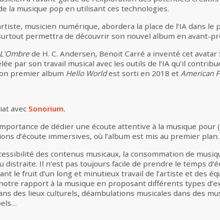
de la musique pop en utilisant ces technologies.
rtiste, musicien numérique, abordera la place de l’IA dans le p
t surtout permettra de découvrir son nouvel album en avant-p
L’Ombre
de H. C. Andersen, Benoit Carré a inventé cet avata
par son travail musical avec les outils de l’IA qu’il contribu
Son premier album
Hello World
est
sorti en 2018 et
American F
iat avec
Sonorium
.
’importance de dédier une écoute attentive à la musique pour 
ons d’écoute immersives, où l’album est mis au premier plan.
accessibilité des contenus musicaux, la consommation de musiq
distraite. Il n’est pas toujours facile de prendre le temps d’
nt le fruit d’un long et minutieux travail de l’artiste et des é
otre rapport à la musique en proposant différents types d’ex
ans des lieux culturels, déambulations musicales dans des mus
bels…