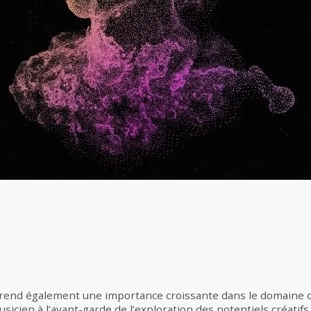
IA) prend également une importance croissante dans le domaine 
usicien à l’avant-garde de l’exploration des potentiels créatifs d