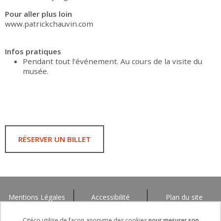
Pour aller plus loin
www.patrickchauvin.com
Infos pratiques
Pendant tout l’événement. Au cours de la visite du
musée.
RÉSERVER UN BILLET
Mentions Légales
Accessibilité
Plan du site
Citéco utilise de façon anonyme des cookies
pour mesurer son