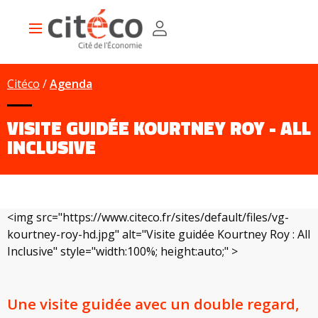
Aller
Panneau de gestion des cookies
au
Main
contenu
navigation
principal
Citéco
Agenda
VISITE GUIDÉE KOURTNEY ROY - ALL
INCLUSIVE
<img src="https://www.citeco.fr/sites/default/files/vg-
kourtney-roy-hd.jpg" alt="Visite guidée Kourtney Roy : All
Inclusive" style="width:100%; height:auto;" >
Une visite guidée avec un double regard,