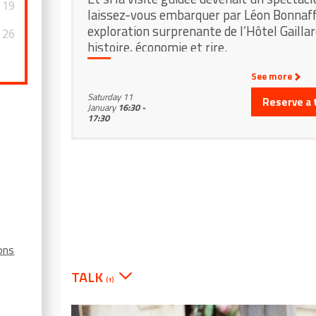
19
laissez-vous embarquer par Léon Bonnaf
exploration surprenante de l’Hôtel Gaillard
26
histoire, économie et rire.
See more
Saturday 11
Reserve a 
0
January
16:30 -
17:30
ions
TALK
(1)