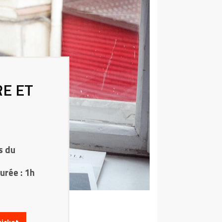
E ET
s du
urée : 1h
’une succession
rement au
es ont pour