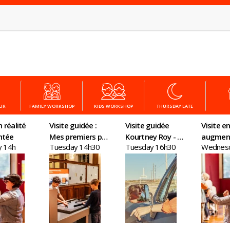
OUR
FAMILY WORKSHOP
KIDS WORKSHOP
THURSDAY LATE
n réalité
Visite guidée :
Visite guidée
Visite en
ntée
Mes premiers pas
Kourtney Roy - All
augmen
y 14h
Tuesday 14h30
Tuesday 16h30
Wednesd
en économie
Inclusive