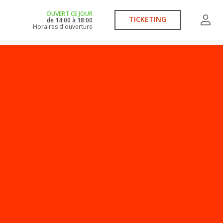
OUVERT CE JOUR
TICKETING
de
14:00
à
18:00
Horaires d'ouverture