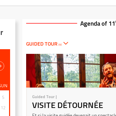
Agenda of 11
r
GUIDED TOUR
(1)
SUN
Guided Tour
|
5
VISITE DÉTOURNÉE
12
Et si la visite guidée devenait un spectacle