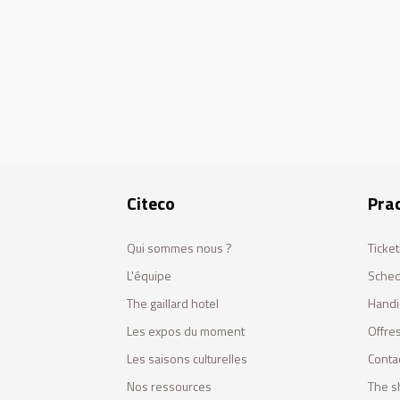
Citeco
Prac
Qui sommes nous ?
Ticket
L'équipe
Sched
The gaillard hotel
Handi
Les expos du moment
Offres
Les saisons culturelles
Conta
Nos ressources
The s