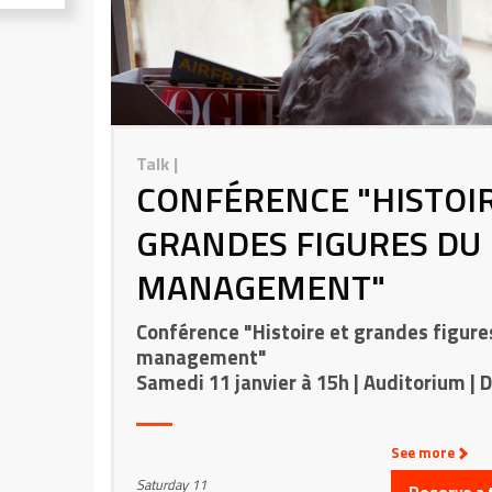
Talk
|
CONFÉRENCE "HISTOIR
GRANDES FIGURES DU
MANAGEMENT"
Conférence "Histoire et grandes figure
management"
Samedi 11 janvier à 15h | Auditorium | D
L’histoire du management est jalonnée d
See more
de courants de pensée apparus majoritai
Saturday 11
cours du 20ème siècle. Ses grandes figur