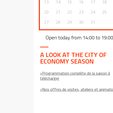
13
14
15
16
17
18
20
21
22
23
24
25
27
28
29
30
31
Open today from 14:00 to 19:0
A LOOK AT THE CITY OF
ECONOMY SEASON
>Programmation complète de la saison à
télécharger
>Nos offres de visites, ateliers et animat