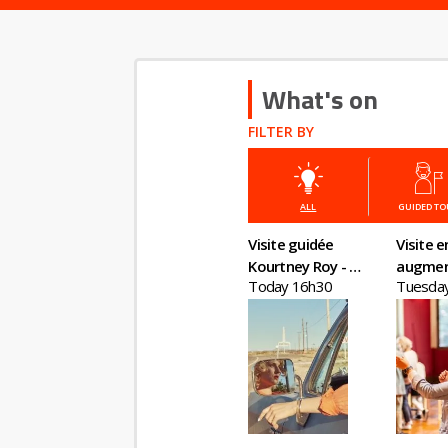
What's on
FILTER BY
ALL
GUIDED T
Visite guidée
Visite e
Kourtney Roy - All
augme
Today 16h30
Tuesda
Inclusive