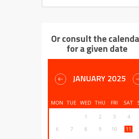
Or consult the calenda
for a given date
JANUARY 2025
MON
TUE
WED
THU
FRI
SAT
1
2
3
4
6
7
8
9
10
11