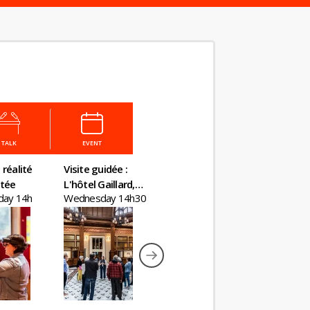
TALK
EVENT
 réalité
Visite guidée :
Atelier Fabrique
Visite gu
tée
L'hôtel Gaillard,
ton billet
Kourtney 
ay 14h
Wednesday 14h30
Wednesday 15h
Wednesd
un château en
Inclusive
plein Paris