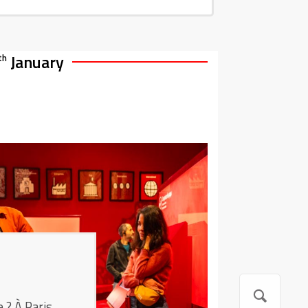
January
th
 ? À Paris,