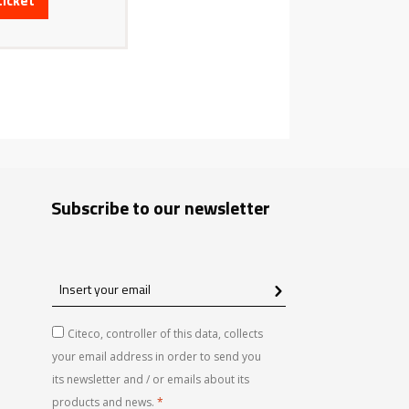
ticket
 Mayo, Chester
enry
les employés
le majeur dans
mpte de leurs
anisation
lations
i sont ses
ont jalonné
Subscribe to our newsletter
Insert
à l’Université
your
ur du Cercle de
email
Citeco, controller of this data, collects
issaire de
your email address in order to send you
ail ! Le
its newsletter and / or emails about its
.
products and news.
*