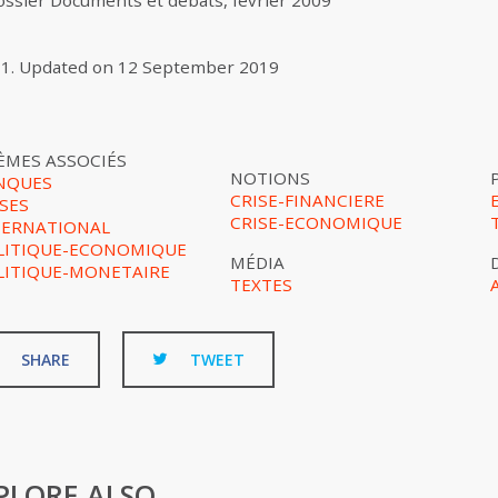
ssier Documents et débats, février 2009
11
.
Updated on
12 September 2019
ÈMES ASSOCIÉS
NOTIONS
NQUES
CRISE-FINANCIERE
SES
CRISE-ECONOMIQUE
TERNATIONAL
LITIQUE-ECONOMIQUE
MÉDIA
LITIQUE-MONETAIRE
TEXTES
SHARE
TWEET
PLORE ALSO...