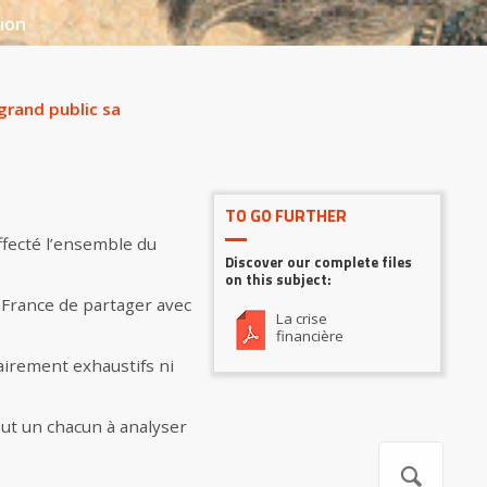
ion
grand public sa
TO GO FURTHER
ffecté l’ensemble du
Discover our complete files
on this subject:
e France de partager avec
La crise
financière
airement exhaustifs ni
out un chacun à analyser