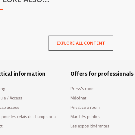
EXPLORE ALL CONTENT
tical information
Offers for professionals
ing
Press's room
ule / Access
Mécénat
cap access
Privatize a room
 pour les relais du champ social
Marchés publics
ct
Les expos itinérantes