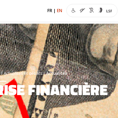
FR
|
EN
g
Actualités et débats
Actualités
RISE FINANCIÈRE