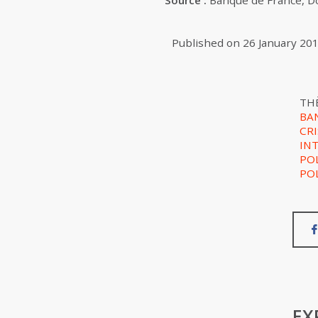
Source :
Banque de France, Do
Published on
26 January 20
TH
BA
CRI
IN
PO
PO
EX