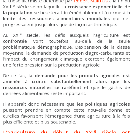
la thèse alarmiste défendue par
Robert Malthus
à la fin du
e
XVIII
siècle selon laquelle la
croissance exponentielle de
la population
se heurterait irrémédiablement à terme à la
limite des ressources alimentaires mondiales
qui ne
progressaient jusqu’alors que de façon arithmétique.
e
Au XXI
siècle, les défis auxquels l’agriculture est
confrontée vont toutefois au-delà de la seule
problématique démographique. L’expansion de la classe
moyenne, la demande de production d’agro-carburants et
l’impact du changement climatique exercent également
une forte pression sur la production agricole.
De ce fait,
la demande pour les produits agricoles est
amenée à croître substantiellement alors que les
ressources naturelles se raréfient
et que le gâchis de
denrées alimentaires reste important.
Il apparaît donc nécessaire que les
politiques agricoles
puissent prendre en compte cette nouvelle donne et
qu’elles favorisent l’émergence d’une agriculture à la fois
plus efficiente et plus soutenable.
e
L’agriculture du début du XXI
siècle est