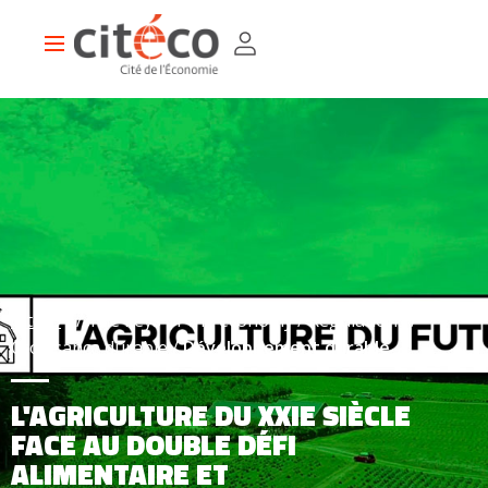
Skip
Cookies management panel
to
Main
main
navigation
content
Citéco
The keys of the economy
Régulations
Croissance durable
Développement durable
L'AGRICULTURE DU XXIE SIÈCLE
FACE AU DOUBLE DÉFI
ALIMENTAIRE ET