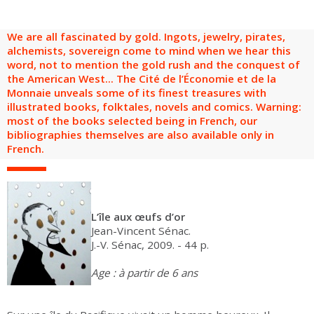
are
Adult groups
After-school groups
Social field group
Visitors with disabilities
Tourism professionals & CSE
We are all fascinated by gold. Ingots, jewelry, pirates,
FR
EN
alchemists, sovereign come to mind when we hear this
word, not to mention the gold rush and the conquest of
the American West... The Cité de l’Économie et de la
Monnaie unveals some of its finest treasures with
illustrated books, folktales, novels and comics. Warning:
most of the books selected being in French, our
bibliographies themselves are also available only in
French.
L’île aux œufs d’or
Jean-Vincent Sénac.
J.-V. Sénac, 2009. - 44 p.
Age : à partir de 6 ans