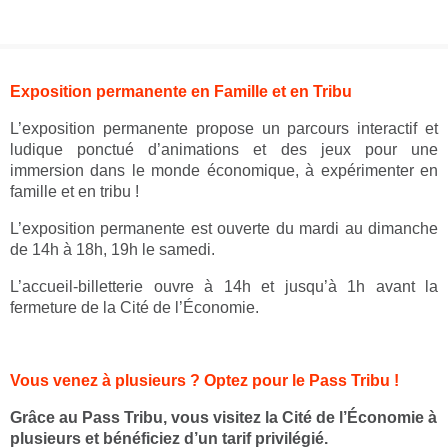
Groupes adultes
Groupes périscolaires
Groupes champ social
Visiteurs en situation de handicap
Professionnels du tourisme & CSE
FR
EN
Exposition permanente en Famille et en Tribu
L’exposition permanente propose un parcours interactif et
ludique ponctué d’animations et des jeux pour une
immersion dans le monde économique, à expérimenter en
famille et en tribu !
L’exposition permanente est ouverte du mardi au dimanche
de 14h à 18h, 19h le samedi.
L’accueil-billetterie ouvre à 14h et jusqu’à 1h avant la
fermeture de la Cité de l’Économie.
Vous venez à plusieurs ? Optez pour le Pass Tribu !
Grâce au Pass Tribu, vous visitez la Cité de l’Économie à
plusieurs et bénéficiez d’un tarif privilégié.