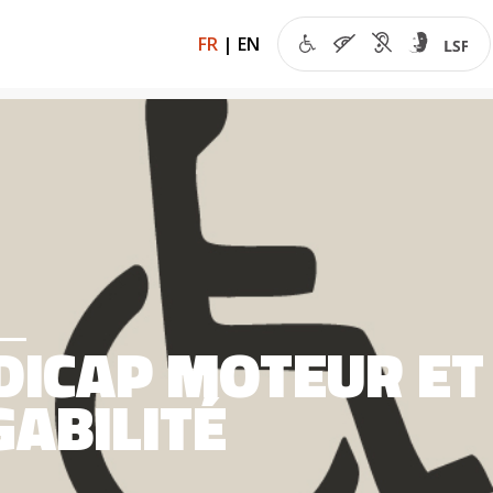
FR
|
EN
DICAP MOTEUR ET
GABILITÉ