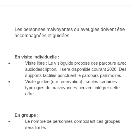
Groupes adultes
Groupes périscolaires
Groupes champ social
Visiteurs en situation de handicap
Professionnels du tourisme & CSE
FR
EN
Les personnes malvoyantes ou aveugles doivent être
accompagnées et guidées.
En visite individuelle :
Visite libre : Le visioguide propose des parcours avec
audiodescription. Il sera disponible courant 2020. Des
supports tactiles ponctuent le parcours patrimoine.
Visite guidée (sur réservation) : seules certaines
typologies de malvoyances peuvent intégrer cette
offre.
En groupe :
Le nombre de personnes composant ces groupes
sera limité.