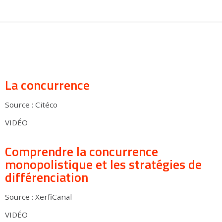
Groupes adultes
Groupes périscolaires
Groupes champ social
Visiteurs en situation de handicap
Professionnels du tourisme & CSE
FR
EN
La concurrence
Source : Citéco
VIDÉO
Comprendre la concurrence
monopolistique et les stratégies de
différenciation
Source : XerfiCanal
VIDÉO