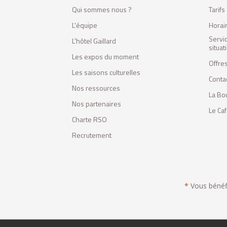
Qui sommes nous ?
Tarif
L'équipe
Horai
Servi
L'hôtel Gaillard
situa
Les expos du moment
Offres
Les saisons culturelles
Conta
Nos ressources
La Bo
Nos partenaires
Le Ca
Charte RSO
Recrutement
*
Vous bénéfic