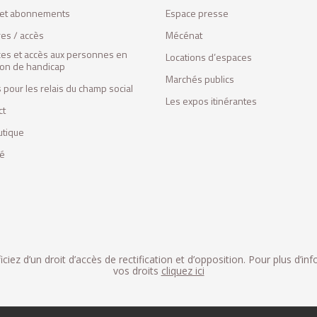
s et abonnements
Espace presse
res / accès
Mécénat
ces et accès aux personnes en
Locations d’espaces
tion de handicap
Marchés publics
 pour les relais du champ social
Les expos itinérantes
ct
utique
fé
iez d’un droit d’accès de rectification et d’opposition. Pour plus d’in
vos droits
cliquez ici