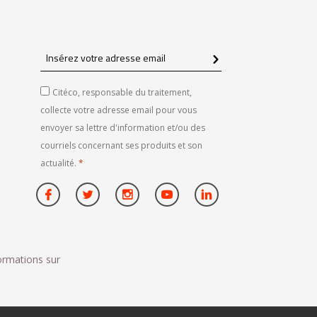
Insérez
votre
adresse
Citéco, responsable du traitement,
email
collecte votre adresse email pour vous
envoyer sa lettre d'information et/ou des
courriels concernant ses produits et son
actualité.
*
formations sur