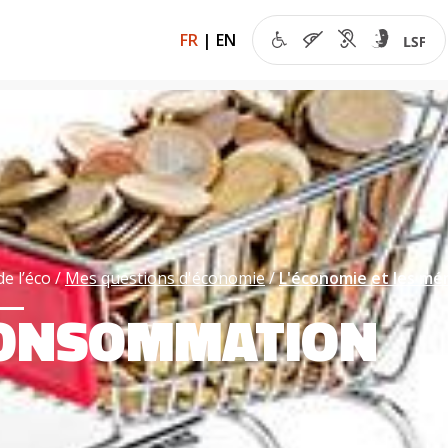
FR
|
EN
de l’éco
Mes questions d'économie
L'économie et les mé
CONSOMMATION