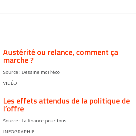
Groupes adultes
Groupes périscolaires
Groupes champ social
Visiteurs en situation de handicap
Professionnels du tourisme & CSE
FR
EN
Austérité ou relance, comment ça
marche ?
Source : Dessine moi l’éco
VIDÉO
Les effets attendus de la politique de
l’offre
Source : La finance pour tous
INFOGRAPHIE