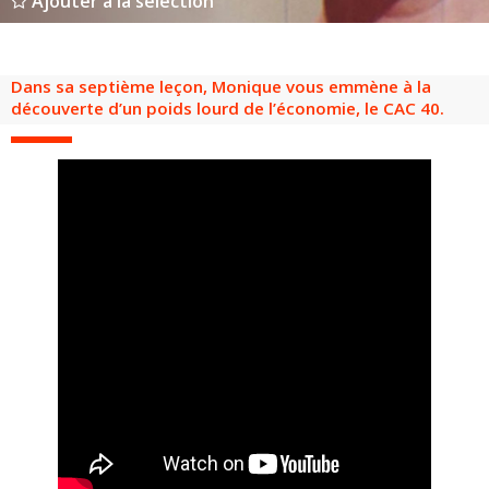
Ajouter à la sélection
Groupes adultes
Groupes périscolaires
Groupes champ social
Visiteurs en situation de handicap
Professionnels du tourisme & CSE
FR
EN
Dans sa septième leçon, Monique vous emmène à la
découverte d’un poids lourd de l’économie, le CAC 40.