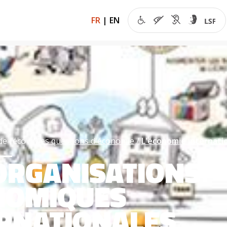
FR
|
EN
de l’éco
Mes questions d'économie
L'économie internati
ORGANISATIONS
NOMIQUES
ERNATIONALES