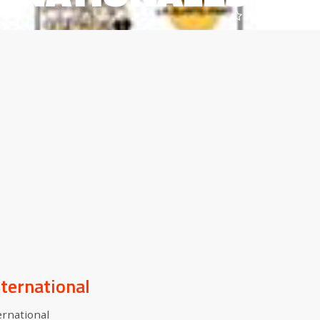
Ajouter à la s
ternational
ernational