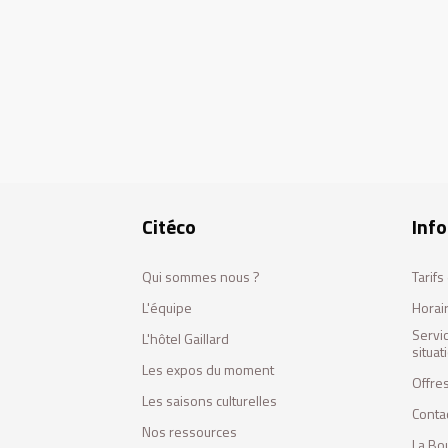
Citéco
Info
Qui sommes nous ?
Tarif
L'équipe
Horai
Servi
L'hôtel Gaillard
situa
Les expos du moment
Offres
Les saisons culturelles
Conta
Nos ressources
La Bo