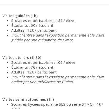
Groupes adultes
Groupes périscolaires
Groupes champ social
Visiteurs en situation de handicap
Professionnels du tourisme & CSE
FR
EN
Visites guidées (1h)
Scolaires et périscolaires : 5€ / élève
Étudiants : 6€ / étudiant
Adultes : 12€ / participant
Inclut l’entrée dans l’exposition permanente et la visite
guidée par une médiatrice de Citéco
Visites ateliers (1h30)
Scolaires et périscolaires : 6€ / élève
Étudiants : 7€ / étudiant
Adultes : 12€ / participant
Inclut l’entrée dans l’exposition permanente et la visite
atelier par une médiatrice de Citéco
Visites semi-autonomes (1h)
Scolaires (lycées spécialité SES ou série STMG) : 4€ /