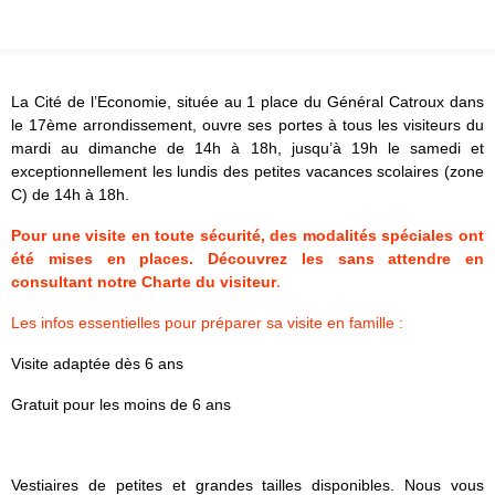
Groupes adultes
Groupes périscolaires
Groupes champ social
Visiteurs en situation de handicap
Professionnels du tourisme & CSE
FR
EN
La Cité de l’Economie, située au 1 place du Général Catroux dans
le 17ème arrondissement, ouvre ses portes à tous les visiteurs du
mardi au dimanche de 14h à 18h, jusqu’à 19h le samedi et
exceptionnellement les lundis des petites vacances scolaires (zone
C) de 14h à 18h.
Pour une visite en toute sécurité, des modalités spéciales ont
été mises en places. Découvrez les sans attendre en
.
consultant notre
Charte du visiteur
Les infos essentielles pour préparer sa visite en famille :
Visite adaptée dès 6 ans
Gratuit pour les moins de 6 ans
Vestiaires de petites et grandes tailles disponibles. Nous vous