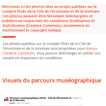
Groupes adultes
Groupes périscolaires
Groupes champ social
Visiteurs en situation de handicap
Professionnels du tourisme & CSE
Retrouvez ici les photos liées au projet publiées sur le
compte Flickr de la Cité de l’économie et de la monnaie.
FR
EN
Ces photos peuvent être librement téléchargées et
publiées en respectant les conditions d’utilisation et
d’attribution (Creative Commons), notamment en
mentionnant le copyright indiqué.
Les photos publiées sur le compte Flickr de la Cité de
l’économie et de la monnaie sont proposées sous
licence
Creative Commons
. Vous pouvez télécharger et utiliser ces
visuels en respectant ces conditions.
Visuels du parcours muséographique