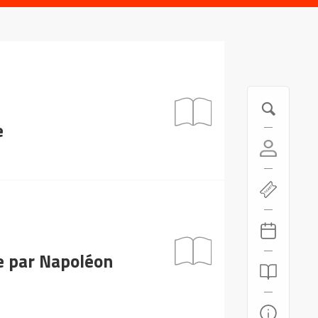
e
e par Napoléon