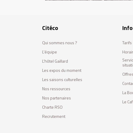
Citéco
Info
Qui sommes nous ?
Tarif
L'équipe
Horai
Servi
L'hôtel Gaillard
situa
Les expos du moment
Offres
Les saisons culturelles
Conta
Nos ressources
La Bo
Nos partenaires
Le Ca
Charte RSO
Recrutement