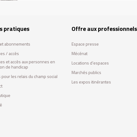
s pratiques
Offre aux professionnels
s et abonnements
Espace presse
res / accès
Mécénat
ces et accès aux personnes en
Locations d’espaces
tion de handicap
Marchés publics
 pour les relais du champ social
Les expos itinérantes
ct
utique
fé