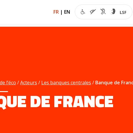
FR
|
EN
de l’éco
Acteurs
Les banques centrales
Banque de Fran
QUE DE FRANCE