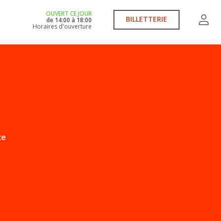
OUVERT CE JOUR
BILLETTERIE
de
14:00
à
18:00
Horaires d'ouverture
ce