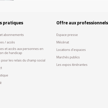
s pratiques
Offre aux professionnels
s et abonnements
Espace presse
res / accès
Mécénat
ces et accès aux personnes en
Locations d’espaces
tion de handicap
Marchés publics
 pour les relais du champ social
Les expos itinérantes
ct
utique
fé