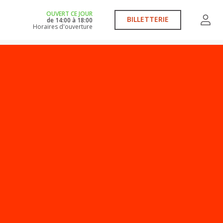
OUVERT CE JOUR
BILLETTERIE
de
14:00
à
18:00
Horaires d'ouverture