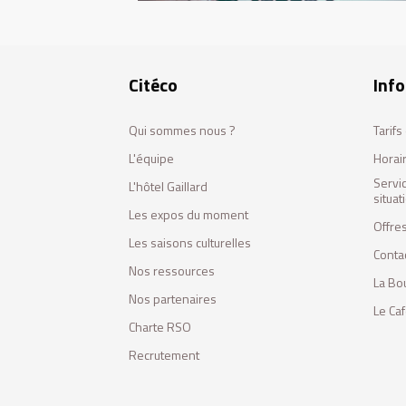
Citéco
Info
Qui sommes nous ?
Tarif
L'équipe
Horai
Servi
L'hôtel Gaillard
situa
Les expos du moment
Offres
Les saisons culturelles
Conta
Nos ressources
La Bo
Nos partenaires
Le Ca
Charte RSO
Recrutement