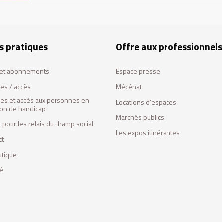
s pratiques
Offre aux professionnels
s et abonnements
Espace presse
res / accès
Mécénat
ces et accès aux personnes en
Locations d’espaces
tion de handicap
Marchés publics
 pour les relais du champ social
Les expos itinérantes
ct
utique
fé