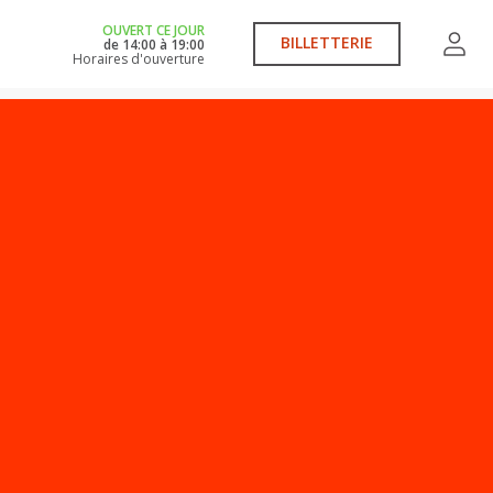
OUVERT CE JOUR
BILLETTERIE
de
14:00
à
19:00
Horaires d'ouverture