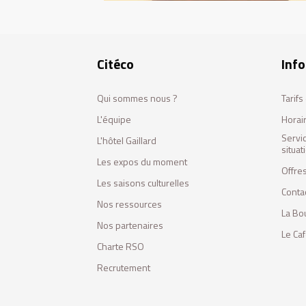
Citéco
Info
Qui sommes nous ?
Tarif
L'équipe
Horai
Servi
L'hôtel Gaillard
situa
Les expos du moment
Offres
Les saisons culturelles
Conta
Nos ressources
La Bo
Nos partenaires
Le Ca
Charte RSO
Recrutement