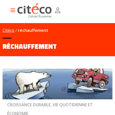
Aller
Panneau de gestion des cookies
au
Main
contenu
navigation
principal
Citéco
réchauffement
RÉCHAUFFEMENT
CROISSANCE DURABLE, VIE QUOTIDIENNE ET
ÉCONOMIE