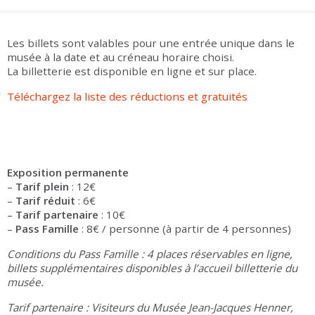
Groupes adultes
Groupes périscolaires
Groupes champ social
Visiteurs en situation de handicap
Professionnels du tourisme & CSE
FR
EN
Les billets sont valables pour une entrée unique dans le
musée à la date et au créneau horaire choisi.
La billetterie est disponible en ligne et sur place.
Téléchargez la liste des réductions et gratuités
Exposition permanente
–
Tarif plein
: 12€
–
Tarif réduit
: 6€
–
Tarif partenaire
: 10€
–
Pass Famille
: 8€ / personne (à partir de 4 personnes)
Conditions du Pass Famille : 4 places réservables en ligne,
billets supplémentaires disponibles à l’accueil billetterie du
musée.
Tarif partenaire : Visiteurs du Musée Jean-Jacques Henner,