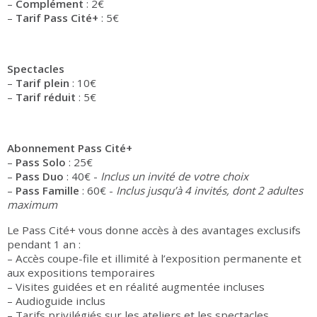
–
Complément
: 2€
–
Tarif Pass Cité+
: 5€
Spectacles
–
Tarif plein
: 10€
–
Tarif réduit
: 5€
Abonnement Pass Cité+
–
Pass Solo
: 25€
–
Pass Duo
: 40€ -
Inclus un invité de votre choix
–
Pass Famille
: 60€ -
Inclus jusqu’à 4 invités, dont 2 adultes
maximum
Le Pass Cité+ vous donne accès à des avantages exclusifs
pendant 1 an :
– Accès coupe-file et illimité à l’exposition permanente et
aux expositions temporaires
– Visites guidées et en réalité augmentée incluses
– Audioguide inclus
– Tarifs privilégiés sur les ateliers et les spectacles