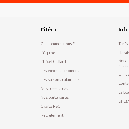
Citéco
Info
Qui sommes nous ?
Tarif
L'équipe
Horai
Servi
L'hôtel Gaillard
situa
Les expos du moment
Offres
Les saisons culturelles
Conta
Nos ressources
La Bo
Nos partenaires
Le Ca
Charte RSO
Recrutement