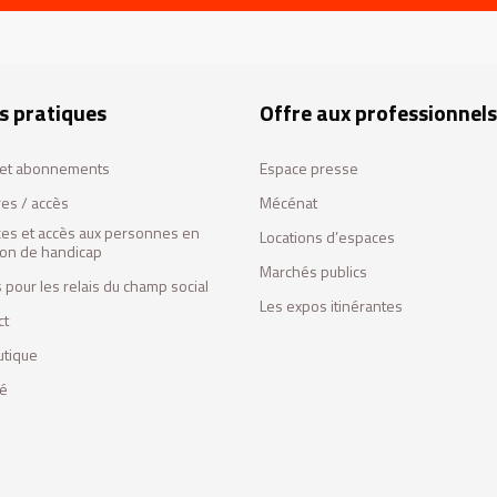
s pratiques
Offre aux professionnels
s et abonnements
Espace presse
res / accès
Mécénat
ces et accès aux personnes en
Locations d’espaces
tion de handicap
Marchés publics
 pour les relais du champ social
Les expos itinérantes
ct
utique
fé