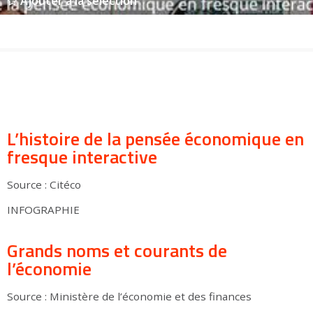
Ajouter à la sélection
Groupes adultes
Groupes périscolaires
Groupes champ social
Visiteurs en situation de handicap
Professionnels du tourisme & CSE
FR
EN
L’histoire de la pensée économique en
fresque interactive
Source : Citéco
INFOGRAPHIE
Grands noms et courants de
l’économie
Source : Ministère de l’économie et des finances