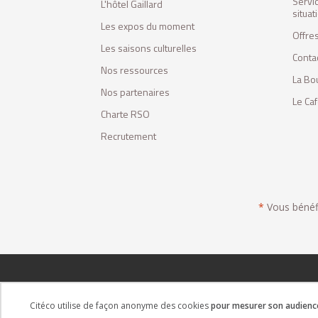
Servi
L'hôtel Gaillard
situa
Les expos du moment
Offres
Les saisons culturelles
Conta
Nos ressources
La Bo
Nos partenaires
Le Ca
Charte RSO
Recrutement
*
Vous bénéfic
Citéco utilise de façon anonyme des cookies
pour mesurer son audience 