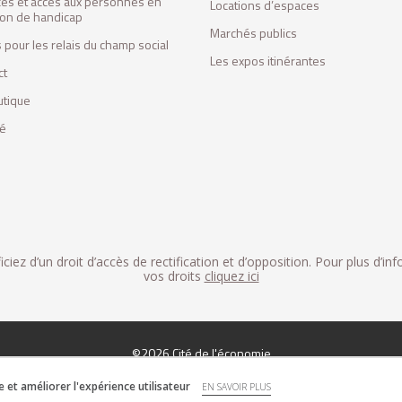
ces et accès aux personnes en
Locations d’espaces
tion de handicap
Marchés publics
 pour les relais du champ social
Les expos itinérantes
ct
utique
fé
iez d’un droit d’accès de rectification et d’opposition. Pour plus d’in
vos droits
cliquez ici
©2026 Cité de l'économie
et améliorer l'expérience utilisateur
EN SAVOIR PLUS