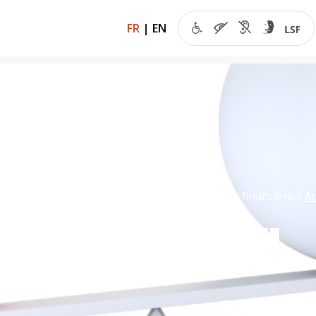
FR
|
EN
de l’éco
Régulations
Régulation bancaire et financière
Au
CORD DE BÂLE III