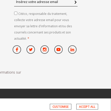
votre
adresse
Citéco, responsable du traitement,
email
collecte votre adresse email pour vous
envoyer sa lettre d'information et/ou des
courriels concernant ses produits et son
actualité.
*
formations sur
CUSTOMISE
ACCEPT ALL