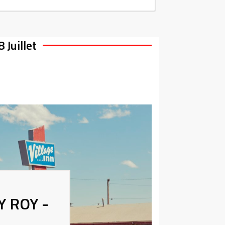
8
Juillet
 ROY -