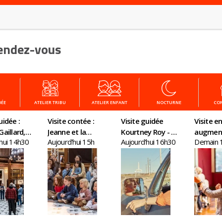
endez-vous
DÉE
ATELIER TRIBU
ATELIER ENFANT
NOCTURNE
CO
uidée :
Visite contée :
Visite guidée
Visite en
Gaillard,
Jeanne et la
Kourtney Roy - All
augmen
'hui 14h30
Aujourd'hui 15h
Aujourd'hui 16h30
Demain 
eau en
quête du remède
Inclusive
ris
magique