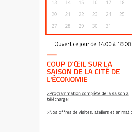
13
14
15
16
17
18
20
21
22
23
24
25
27
28
29
30
31
Ouvert ce jour de 14:00 à 18:00
COUP D'ŒIL SUR LA
SAISON DE LA CITÉ DE
L'ÉCONOMIE
>Programmation complète de la saison à
télécharger
>Nos offres de visites, ateliers et animat