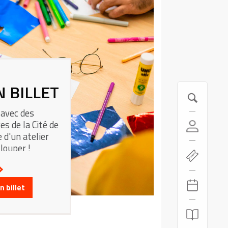
N BILLET
 avec des
es de la Cité de
 d'un atelier
 louper !
 billet