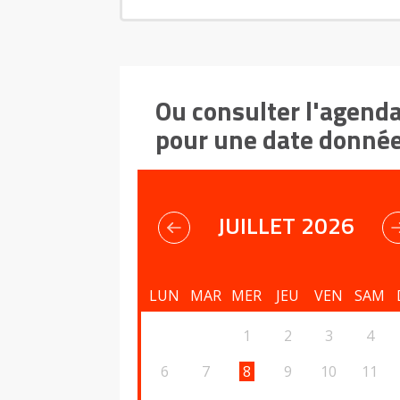
Ou consulter l'agend
pour une date donné
JUILLET 2026
LUN
MAR
MER
JEU
VEN
SAM
1
2
3
4
6
7
8
9
10
11