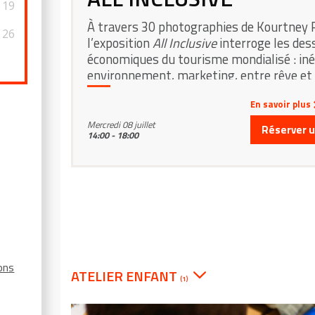
19
À travers 30 photographies de Kourtney 
26
l’exposition
All Inclusive
interroge les des
économiques du tourisme mondialisé : iné
environnement, marketing, entre rêve et r
En savoir plus
Mercredi 08 juillet
Réserver un
14:00 - 18:00
ions
ATELIER ENFANT
(1)