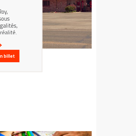
Roy,
sous
galités,
éalité.
 billet