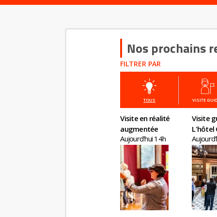
Nos prochains r
FILTRER PAR
TOUS
VISITE GUI
Visite en réalité
Visite g
augmentée
L'hôtel 
Aujourd'hui 14h
Aujourd
un chât
plein Pa