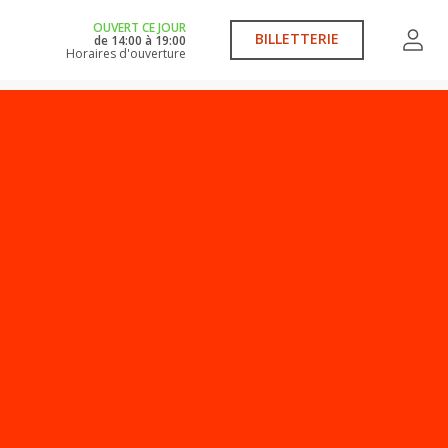
OUVERT CE JOUR
BILLETTERIE
de
14:00
à
19:00
Horaires d'ouverture