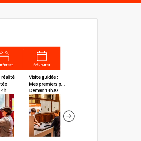
NFÉRENCE
ÉVÈNEMENT
 réalité
Visite guidée :
Visite guidée
Visite en
tée
Mes premiers pas
Kourtney Roy - All
augmen
14h
Demain 14h30
Demain 16h30
Mardi 14
en économie
Inclusive