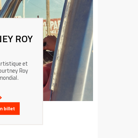
NEY ROY
rtistique et
Kourtney Roy
mondial.
 billet