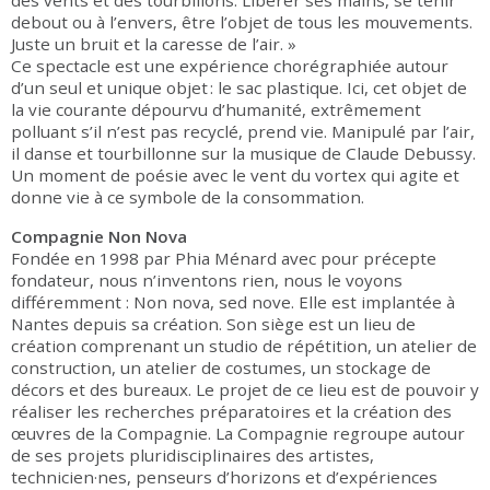
des vents et des tourbillons. Libérer ses mains, se tenir
debout ou à l’envers, être l’objet de tous les mouvements.
Juste un bruit et la caresse de l’air. »
Ce spectacle est une expérience chorégraphiée autour
d’un seul et unique objet : le sac plastique. Ici, cet objet de
la vie courante dépourvu d’humanité, extrêmement
polluant s’il n’est pas recyclé, prend vie. Manipulé par l’air,
il danse et tourbillonne sur la musique de Claude Debussy.
Un moment de poésie avec le vent du vortex qui agite et
donne vie à ce symbole de la consommation.
Compagnie Non Nova
Fondée en 1998 par Phia Ménard avec pour précepte
fondateur, nous n’inventons rien, nous le voyons
différemment : Non nova, sed nove. Elle est implantée à
Nantes depuis sa création. Son siège est un lieu de
création comprenant un studio de répétition, un atelier de
construction, un atelier de costumes, un stockage de
décors et des bureaux. Le projet de ce lieu est de pouvoir y
réaliser les recherches préparatoires et la création des
œuvres de la Compagnie. La Compagnie regroupe autour
de ses projets pluridisciplinaires des artistes,
technicien·nes, penseurs d’horizons et d’expériences