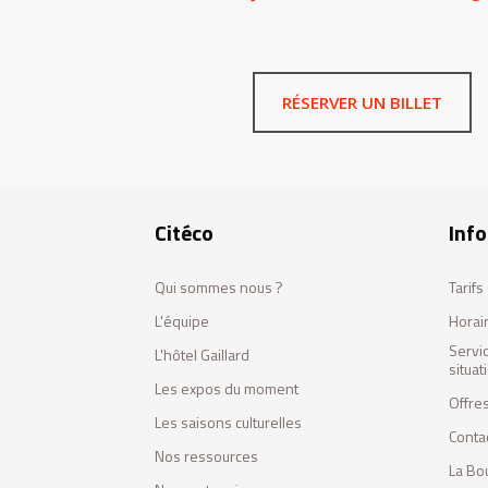
RÉSERVER UN BILLET
Citéco
Info
Qui sommes nous ?
Tarif
L'équipe
Horai
Servi
L'hôtel Gaillard
situa
Les expos du moment
Offres
Les saisons culturelles
Conta
Nos ressources
La Bo