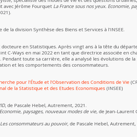
ayiste, spécialiste des modes de vie et des questions urbaines,
rit avec Jérôme Fourquet
La France sous nos yeux. Economie, p
2021).
de la division Synthèse des Biens et Services à l'INSEE.
 docteure en Statistiques. Après vingt ans à la tête du dép
nt C-Ways en mai 2022 en tant que directrice associée en cha
ndant toute sa carrière, elle a analysé les évolutions de la 
ation et les comportements des consommateurs.
erche pour l'Étude et l'Observation des Conditions de Vie
(C
onal de la Statistique et des Etudes Economiques
(INSEE)
ID
, de Pascale Hebel, Autrement, 2021.
 Economie, paysages, nouveaux modes de vie
, de Jean-Laurent 
: Les consommateurs au pouvoir
, de Pascale Hebel, Autrement,