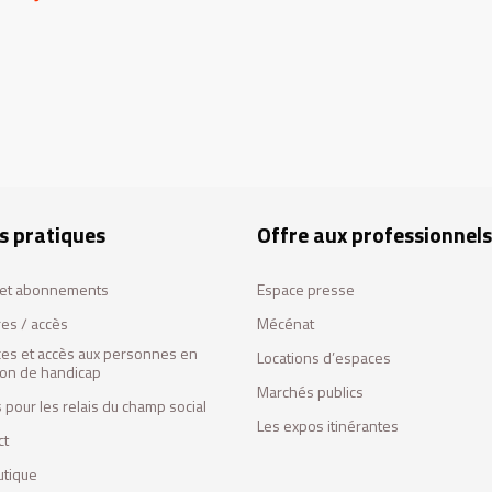
s pratiques
Offre aux professionnels
s et abonnements
Espace presse
res / accès
Mécénat
ces et accès aux personnes en
Locations d’espaces
tion de handicap
Marchés publics
 pour les relais du champ social
Les expos itinérantes
ct
utique