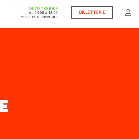
OUVERT CE JOUR
BILLETTERIE
de
14:00
à
18:00
Horaires d'ouverture
E