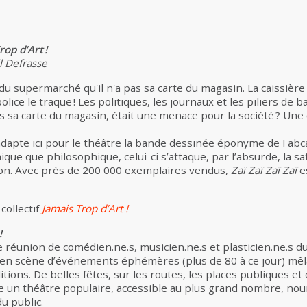
rop d’Art !
ll Defrasse
u supermarché qu'il n'a pas sa carte du magasin. La caissière ap
olice le traque ! Les politiques, les journaux et les piliers de ba
 sa carte du magasin, était une menace pour la société ? Une
t adapte ici pour le théâtre la bande dessinée éponyme de Fab
que que philosophique, celui-ci s’attaque, par l’absurde, la sa
on. Avec près de 200 000 exemplaires vendus,
Zaï Zaï Zaï Zaï
e
 collectif
Jamais Trop d’Art !
!
éunion de comédien.ne.s, musicien.ne.s et plasticien.ne.s du C
 en scène dʼévénements éphémères (plus de 80 à ce jour) mêl
itions. De belles fêtes, sur les routes, les places publiques et
ue un théâtre populaire, accessible au plus grand nombre, nou
u public.