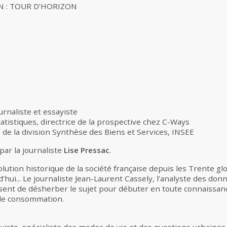
 : TOUR D’HORIZON
ournaliste et essayiste
tatistiques, directrice de la prospective chez C-Ways
 de la division Synthèse des Biens et Services, INSEE
ar la journaliste
Lise Pressac
.
olution historique de la société française depuis les Trente gl
’hui... Le journaliste Jean-Laurent Cassely, l’analyste des do
sent de désherber le sujet pour débuter en toute connaissanc
é de consommation.