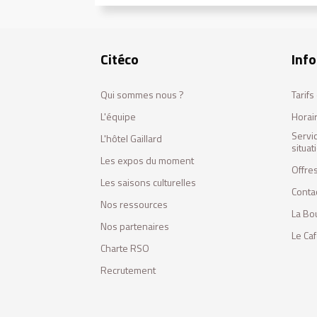
Citéco
Info
Qui sommes nous ?
Tarif
L'équipe
Horai
Servi
L'hôtel Gaillard
situa
Les expos du moment
Offres
Les saisons culturelles
Conta
Nos ressources
La Bo
Nos partenaires
Le Ca
Charte RSO
Recrutement