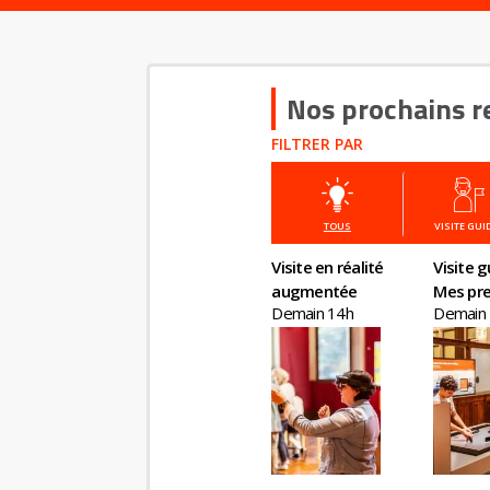
Nos prochains r
FILTRER PAR
TOUS
VISITE GUI
Visite en réalité
Visite g
augmentée
Mes pre
Demain 14h
Demain
en éco