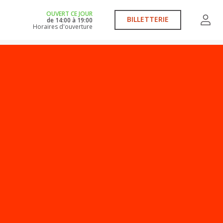
OUVERT CE JOUR
BILLETTERIE
de
14:00
à
19:00
Horaires d'ouverture