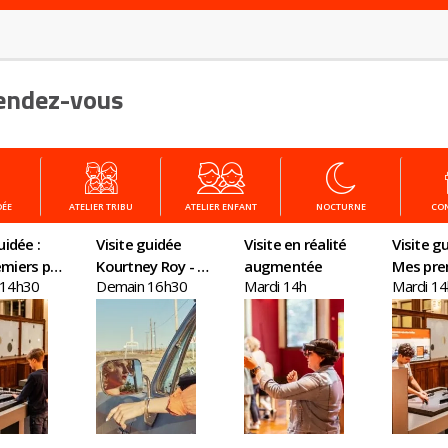
endez-vous
DÉE
ATELIER TRIBU
ATELIER ENFANT
NOCTURNE
CO
uidée :
Visite guidée
Visite en réalité
Visite gu
miers pas
Kourtney Roy - All
augmentée
Mes pre
 14h30
Demain 16h30
Mardi 14h
Mardi 1
nomie
Inclusive
en écon