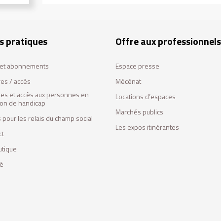
s pratiques
Offre aux professionnels
s et abonnements
Espace presse
res / accès
Mécénat
ces et accès aux personnes en
Locations d’espaces
tion de handicap
Marchés publics
 pour les relais du champ social
Les expos itinérantes
ct
utique
fé