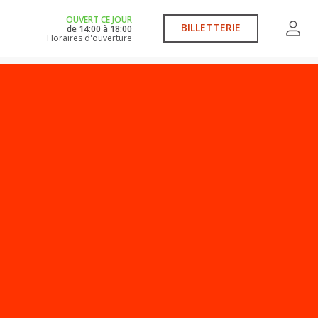
OUVERT CE JOUR
BILLETTERIE
de
14:00
à
18:00
Horaires d'ouverture