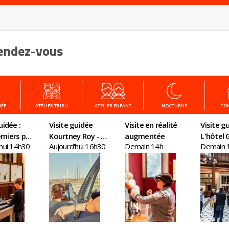
endez-vous
DÉE
ATELIER TRIBU
ATELIER ENFANT
NOCTURNE
CO
uidée :
Visite guidée
Visite en réalité
Visite gu
miers pas
Kourtney Roy - All
augmentée
L'hôtel G
'hui 14h30
Aujourd'hui 16h30
Demain 14h
Demain 
nomie
Inclusive
un chât
plein Par