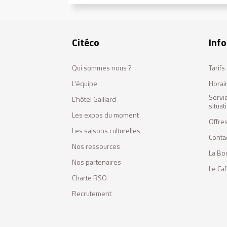
Citéco
Info
Qui sommes nous ?
Tarif
L'équipe
Horai
Servi
L'hôtel Gaillard
situa
Les expos du moment
Offres
Les saisons culturelles
Conta
Nos ressources
La Bo
Nos partenaires
Le Ca
Charte RSO
Recrutement