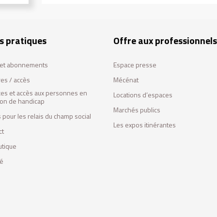
s pratiques
Offre aux professionnels
s et abonnements
Espace presse
res / accès
Mécénat
ces et accès aux personnes en
Locations d’espaces
tion de handicap
Marchés publics
 pour les relais du champ social
Les expos itinérantes
ct
utique
fé