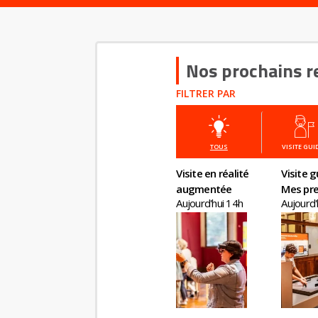
Nos prochains r
FILTRER PAR
TOUS
VISITE GUI
Visite en réalité
Visite g
augmentée
Mes pre
Aujourd'hui 14h
Aujourd
en éco