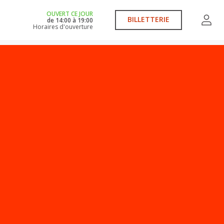
OUVERT CE JOUR
BILLETTERIE
de
14:00
à
19:00
Horaires d'ouverture