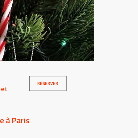
RÉSERVER
 et
e à Paris