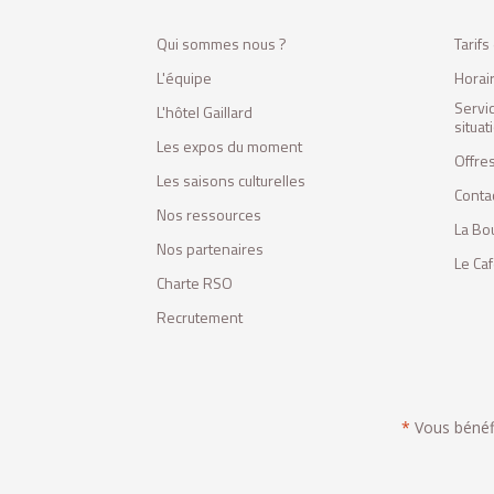
Qui sommes nous ?
Tarif
L'équipe
Horai
Servi
L'hôtel Gaillard
situa
Les expos du moment
Offres
Les saisons culturelles
Conta
Nos ressources
La Bo
Nos partenaires
Le Ca
Charte RSO
Recrutement
*
Vous bénéfic