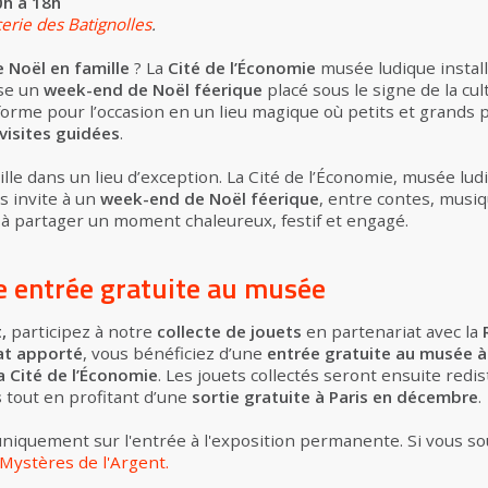
h à 18h
erie des Batignolles
.
e Noël en famille
? La
Cité de l’
Économie
musée ludique install
ose un
week-end de Noël féerique
placé sous le signe de la cul
forme pour l’occasion en un lieu magique où petits et grands 
visites guidées
.
lle dans un lieu d’exception. La Cité de l’Économie, musée lud
s invite à un
week-end de Noël féerique
, entre contes, musiq
 à partager un moment chaleureux, festif et engagé.
ne entrée gratuite au musée
t,
participez à notre
collecte de jouets
en partenariat avec la
at apporté
, vous bénéficiez d’une
entrée gratuite au musée à
Cité de l’
É
conomie
. Les jouets collectés seront ensuite redi
s
tout en profitant d’une
sortie gratuite à Paris en décembre
.
uniquement sur l'entrée à l'exposition permanente. Si vous sou
Mystères de l'Argent.