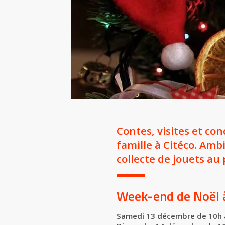
Contes, visites et co
famille à Citéco. Amb
collecte de jouets a
Week-end de Noël à 
Samedi 13 décembre de 10h 