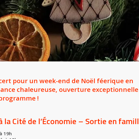
ncert pour un week-end de Noël féerique en
iance chaleureuse, ouverture exceptionnelle
u programme !
la Cité de l’Économie – Sortie en famill
à 19h