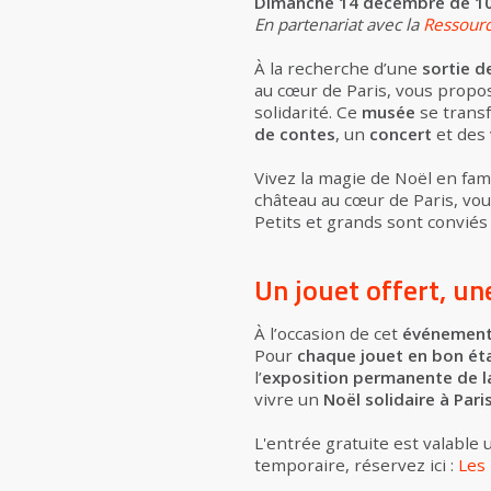
Dimanche 14 décembre de 10
En partenariat avec la
Ressourc
À la recherche d’une
sortie d
au cœur de Paris, vous prop
solidarité. Ce
musée
se trans
de contes
, un
concert
et des
Vivez la magie de Noël en fami
château au cœur de Paris, vou
Petits et grands sont conviés
Un jouet offert, u
À l’occasion de cet
événemen
Pour
chaque jouet en bon ét
l’
exposition permanente de la 
vivre un
Noël solidaire à Pari
L'entrée gratuite est valable 
temporaire, réservez ici :
Les 