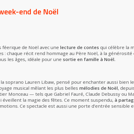
week-end de Noël
rs féerique de Noël avec une
lecture de contes
qui célèbre la m
 : chaque récit rend hommage au Père Noël, à la générosité e
ous les âges, idéale pour une
sortie en famille à Noël.
 la soprano Lauren Libaw, pensé pour enchanter aussi bien le
oyage musical mêlant les plus belles
mélodies de Noël
, depui
ier Monceau — tels que Gabriel Fauré, Claude Debussy ou Mau
ui éveillent la magie des fêtes. Ce moment suspendu,
à partage
otions. Ce spectacle est aussi une porte d’entrée sensible et