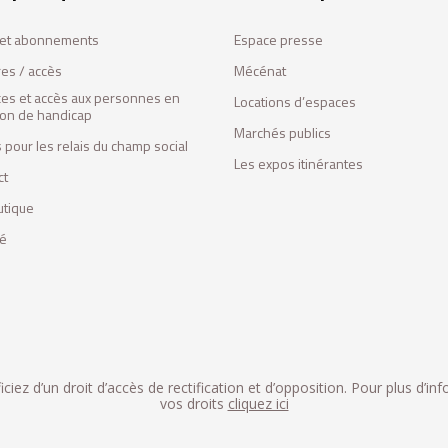
s et abonnements
Espace presse
res / accès
Mécénat
ces et accès aux personnes en
Locations d’espaces
tion de handicap
Marchés publics
 pour les relais du champ social
Les expos itinérantes
ct
utique
fé
iez d’un droit d’accès de rectification et d’opposition. Pour plus d’in
vos droits
cliquez ici