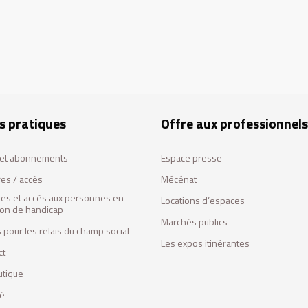
s pratiques
Offre aux professionnels
s et abonnements
Espace presse
res / accès
Mécénat
ces et accès aux personnes en
Locations d’espaces
tion de handicap
Marchés publics
 pour les relais du champ social
Les expos itinérantes
ct
utique
fé