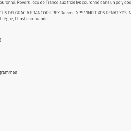
 couronné. Revers : écu de France aux trois lys couronné dans un polylobe
CISCUS DEI GRACIA FRANCORU REX Revers : XPS VINCIT XPS RENAT XPS IMPER
rist règne, Christ commande
)
5 grammes