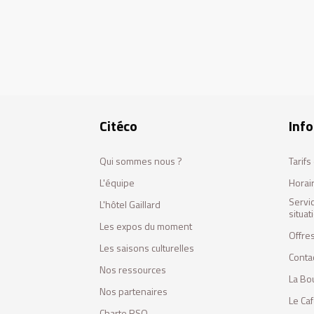
Citéco
Info
Qui sommes nous ?
Tarif
L'équipe
Horai
Servi
L'hôtel Gaillard
situa
Les expos du moment
Offres
Les saisons culturelles
Conta
Nos ressources
La Bo
Nos partenaires
Le Ca
Charte RSO