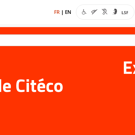
FR
|
EN
E
de Citéco