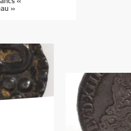
ancs «
eau »