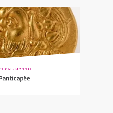
CTION
- MONNAIE
 Panticapée