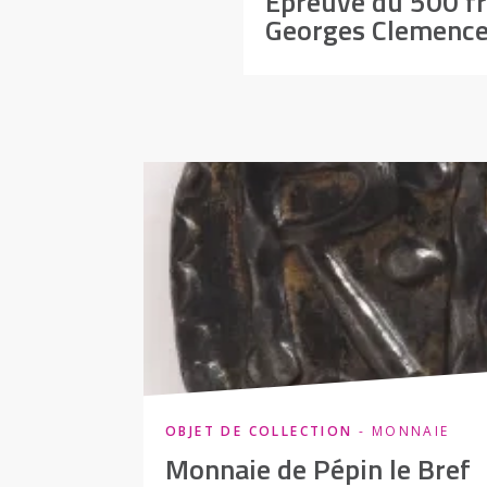
Épreuve du 500 fr
Georges Clemenc
OBJET DE COLLECTION
- MONNAIE
Monnaie de Pépin le Bref