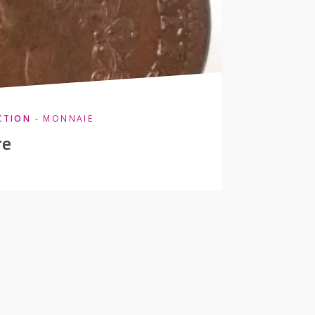
CTION
- MONNAIE
re