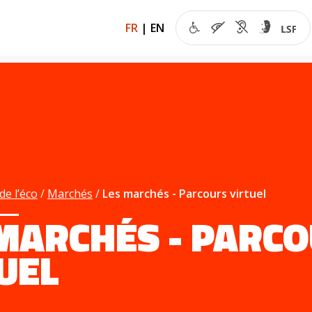
FR
|
EN
de l’éco
Marchés
Les marchés - Parcours virtuel
MARCHÉS - PARC
UEL