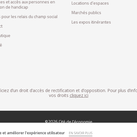
ces et accès aux personnes en
Locations d’espaces
tion de handicap
Marchés publics
 pour les relais du champ social
Les expos itinérantes
ct
utique
fé
iez d’un droit d’accès de rectification et d’opposition. Pour plus d’in
vos droits
cliquez ici
©2026 Cité de l'économie
et améliorer l'expérience utilisateur
EN SAVOIR PLUS