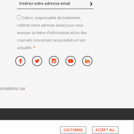
Insérez
votre
adresse
Citéco, responsable du traitement,
email
collecte votre adresse email pour vous
envoyer sa lettre d'information et/ou des
courriels concernant ses produits et son
actualité.
*
formations sur
CUSTOMISE
ACCEPT ALL