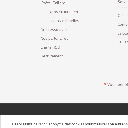
Servi
L'hôtel Gaillard
situa
Les expos du moment
Offres
Les saisons culturelles
Conta
Nos ressources
La Bo
Nos partenaires
Le Ca
Charte RSO
Recrutement
*
Vous bénéfic
Citéco utilise de façon anonyme des cookies
pour mesurer son audience 