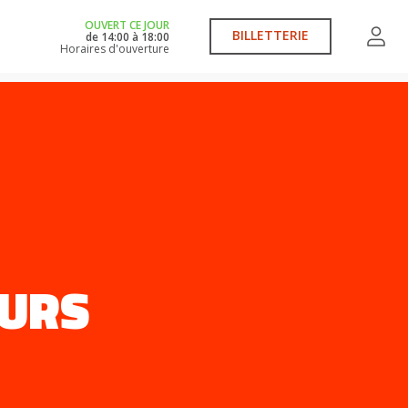
OUVERT CE JOUR
BILLETTERIE
de
14:00
à
18:00
Horaires d'ouverture
OURS