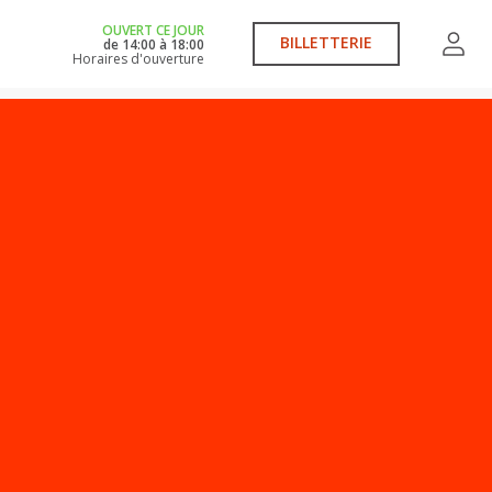
OUVERT CE JOUR
BILLETTERIE
de
14:00
à
18:00
Horaires d'ouverture