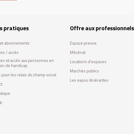
s pratiques
Offre aux professionnels
s et abonnements
Espace presse
res / accès
Mécénat
ces et accès aux personnes en
Locations d’espaces
tion de handicap
Marchés publics
 pour les relais du champ social
Les expos itinérantes
ct
utique
fé