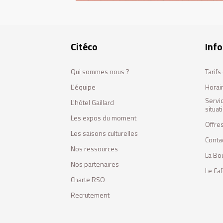
Citéco
Info
Qui sommes nous ?
Tarif
L'équipe
Horai
Servi
L'hôtel Gaillard
situa
Les expos du moment
Offres
Les saisons culturelles
Conta
Nos ressources
La Bo
Nos partenaires
Le Ca
Charte RSO
Recrutement