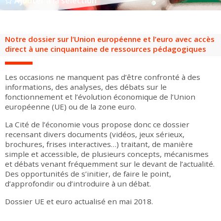
Ajouter à la sélection
Groupes adultes
Groupes périscolaires
Groupes champ social
Visiteurs en situation de handicap
Professionnels du tourisme & CSE
FR
EN
Notre dossier sur l’Union européenne et l’euro avec accès
direct à une cinquantaine de ressources pédagogiques
Les occasions ne manquent pas d’être confronté à des
informations, des analyses, des débats sur le
fonctionnement et l’évolution économique de l’Union
européenne (UE) ou de la zone euro.
La Cité de l’économie vous propose donc ce dossier
recensant divers documents (vidéos, jeux sérieux,
brochures, frises interactives…) traitant, de manière
simple et accessible, de plusieurs concepts, mécanismes
et débats venant fréquemment sur le devant de l’actualité.
Des opportunités de s’initier, de faire le point,
d’approfondir ou d’introduire à un débat.
Dossier UE et euro actualisé en mai 2018.