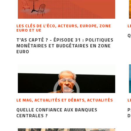
LES CLÉS DE L’ÉCO, ACTEURS, EUROPE, ZONE
L
EURO ET UE
Q
T'AS CAPTÉ ? - ÉPISODE 31 : POLITIQUES
MONÉTAIRES ET BUDGÉTAIRES EN ZONE
EURO
LE MAG, ACTUALITÉS ET DÉBATS, ACTUALITÉS
L
QUELLE CONFIANCE AUX BANQUES
P
CENTRALES ?
D