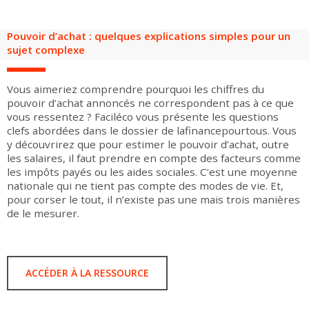
Groupes adultes
Groupes périscolaires
Groupes champ social
Visiteurs en situation de handicap
Professionnels du tourisme & CSE
Pouvoir d’achat : quelques explications simples pour un
FR
EN
sujet complexe
Vous aimeriez comprendre pourquoi les chiffres du
pouvoir d’achat annoncés ne correspondent pas à ce que
vous ressentez ? Faciléco vous présente les questions
clefs abordées dans le dossier de lafinancepourtous. Vous
y découvrirez que pour estimer le pouvoir d’achat, outre
les salaires, il faut prendre en compte des facteurs comme
les impôts payés ou les aides sociales. C’est une moyenne
nationale qui ne tient pas compte des modes de vie. Et,
pour corser le tout, il n’existe pas une mais trois manières
de le mesurer.
ACCÉDER À LA RESSOURCE