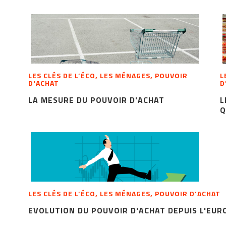
LES CLÉS DE L’ÉCO, LES MÉNAGES, POUVOIR
L
D'ACHAT
D
LA MESURE DU POUVOIR D'ACHAT
L
Q
LES CLÉS DE L’ÉCO, LES MÉNAGES, POUVOIR D'ACHAT
EVOLUTION DU POUVOIR D'ACHAT DEPUIS L'EUR