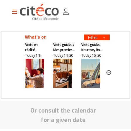
Skip
Cookies management panel
to
Main
main
navigation
content
What's on
Filter
Visite en
Visite guidée :
Visite guidée
Visite en
réalité
Mes premiers
Kourtney Roy -
réalité
augmentée
pas en
All Inclusive
augmentée
Today 14h
Today 14h30
Today 16h30
Tomorrow 14
économie
Or consult the calendar
for a given date