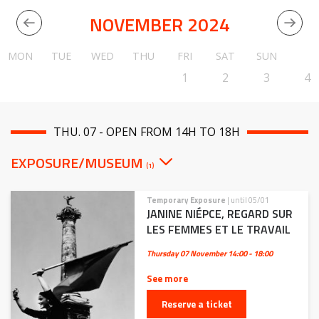
NOVEMBER 2024
MON
TUE
WED
THU
FRI
SAT
SUN
1
2
3
4
THU. 07 - OPEN FROM 14H TO 18H
EXPOSURE/MUSEUM
(1)
Temporary Exposure
| until 05/01
JANINE NIÉPCE, REGARD SUR
LES FEMMES ET LE TRAVAIL
Thursday 07 November
14:00 - 18:00
See more
Reserve a ticket