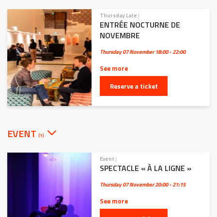
Thursday Late
|
ENTRÉE NOCTURNE DE
NOVEMBRE
Thursday 07 November
18:00 - 22:00
See more
Reserve a ticket
EVENT
(1)
Event
|
SPECTACLE « À LA LIGNE »
Thursday 07 November
20:00 - 21:15
See more