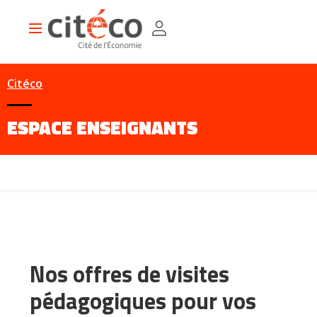
Aller
Panneau de gestion des cookies
au
Main
contenu
navigation
principal
Citéco
ESPACE ENSEIGNANTS
Nos offres de visites
pédagogiques pour vos