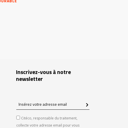
 DURABLE
Inscrivez-vous à notre
newsletter
Insérez
votre
adresse
Citéco, responsable du traitement,
email
collecte votre adresse email pour vous