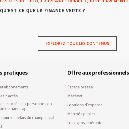
LES CLÉS DE L’ÉCO, CROISSANCE DURABLE, DÉVELOPPEMENT
QU'EST-CE QUE LA FINANCE VERTE ?
EXPLOREZ TOUS LES CONTENUS
s pratiques
Offre aux professionnels
s et abonnements
Espace presse
res / accès
Mécénat
ces et accès aux personnes en
Locations d’espaces
tion de handicap
Marchés publics
 pour les relais du champ social
Les expos itinérantes
ct