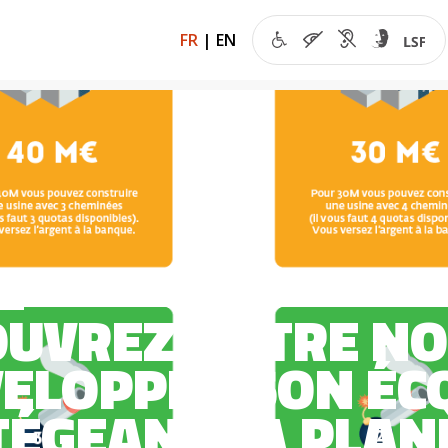
FR
|
EN
de l’éco
Régulations
Croissance durable
Développement
UVREZ NOTRE NO
VELOPPER SON ÉC
ÉGEANT LA PLAN