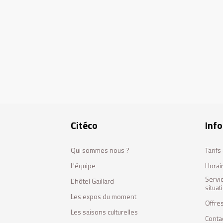
Citéco
Info
Qui sommes nous ?
Tarif
L'équipe
Horai
Servi
L'hôtel Gaillard
situa
Les expos du moment
Offres
Les saisons culturelles
Conta